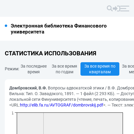
Электронная библиотека Финансового
университета
СТАТИСТИКА ИСПОЛЬЗОВАНИЯ
За последнее
За все время
За все время по
За вс
Режим:
время
по годам
кварталам
ме
Домбровский, В.Ф.
Вопросы адвокатской этики / В.Ф. Домбро
Вильна: Тип. О. Завадзкого, 1891. — 1 файл (2 293 КБ). — Досту
локальной сети Финуниверситета (чтение, печать, копирование
<URL:
http://elib.fa.ru/AVTOGRAF/dombrovskij.pdf
>. — Текст: эл