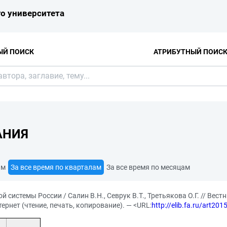
о университета
ЫЙ ПОИСК
АТРИБУТНЫЙ ПОИС
АНИЯ
ам
За все время по кварталам
За все время по месяцам
системы России / Салин В.Н., Севрук В.Т., Третьякова О.Г. // Вест
ернет (чтение, печать, копирование). — <URL:
http://elib.fa.ru/art20