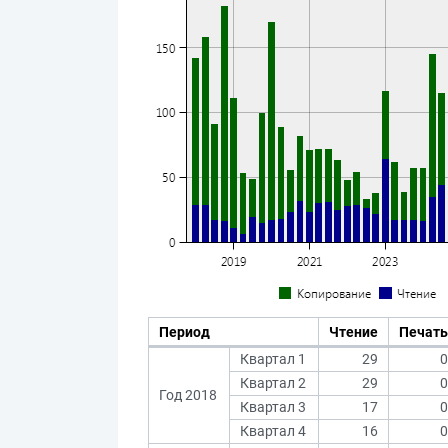
Период
Чтение
Печать
Квартал 1
29
0
Квартал 2
29
0
Год 2018
Квартал 3
17
0
Квартал 4
16
0