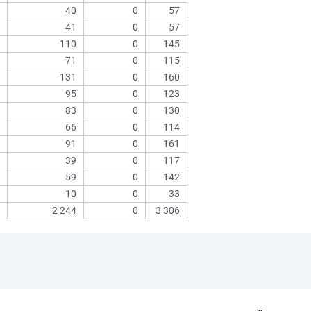
40
0
57
41
0
57
110
0
145
71
0
115
131
0
160
95
0
123
83
0
130
66
0
114
91
0
161
39
0
117
59
0
142
10
0
33
2 244
0
3 306