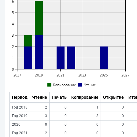
Период
Чтение
Печать
Копирование
Открытие
Ито
Год 2018
2
0
1
0
Год 2019
3
0
3
0
2020
0
0
0
0
Год 2021
2
0
0
0