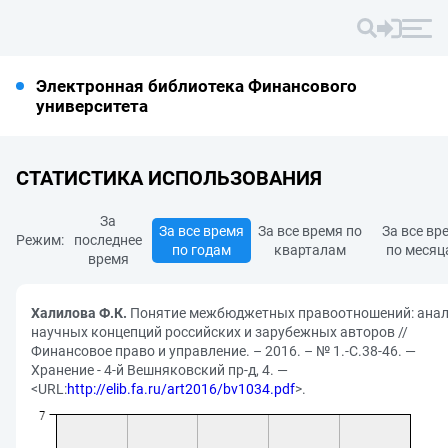
Электронная библиотека Финансового
университета
СТАТИСТИКА ИСПОЛЬЗОВАНИЯ
За
За все время
За все время по
За все вр
Режим:
последнее
по годам
кварталам
по месяц
время
Халилова Ф.К.
Понятие межбюджетных правоотношений: ана
научных концепций российских и зарубежных авторов //
Финансовое право и управление. – 2016. – № 1.-С.38-46. —
Хранение - 4-й Вешняковский пр-д, 4. —
<URL:
http://elib.fa.ru/art2016/bv1034.pdf
>.