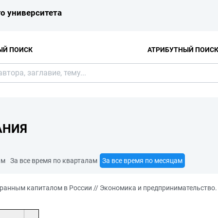
о университета
ЫЙ ПОИСК
АТРИБУТНЫЙ ПОИС
АНИЯ
ам
За все время по кварталам
За все время по месяцам
ранным капиталом в России // Экономика и предпринимательство. –