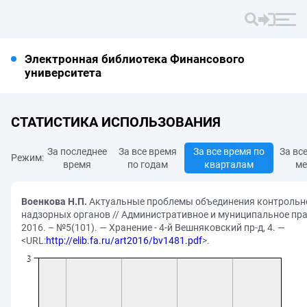
Электронная библиотека Финансового
университета
СТАТИСТИКА ИСПОЛЬЗОВАНИЯ
За последнее
За все время
За все время по
За вс
Режим:
время
по годам
кварталам
ме
Военкова Н.П.
Актуальные проблемы объединения контрольн
надзорных органов // Административное и муниципальное пра
2016. – №5(101). — Хранение - 4-й Вешняковский пр-д, 4. —
<URL:
http://elib.fa.ru/art2016/bv1481.pdf
>.