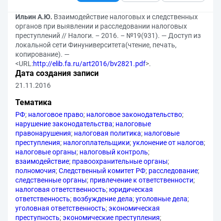
Ильин А.Ю.
Взаимодействие налоговых и следственных
органов при выявлении и расследовании налоговых
преступлений // Налоги. – 2016. – №19(931). — Доступ из
локальной сети Финуниверситета(чтение, печать,
копирование). —
<URL:
http://elib.fa.ru/art2016/bv2821.pdf
>.
Дата создания записи
21.11.2016
Тематика
РФ
;
налоговое право
;
налоговое законодательство
;
нарушение законодательства
;
налоговые
правонарушения
;
налоговая политика
;
налоговые
преступления
;
налогоплательщики
;
уклонение от налогов
;
налоговые органы
;
налоговый контроль
;
взаимодействие
;
правоохранительные органы
;
полномочия
;
Следственный комитет РФ
;
расследование
;
следственные органы
;
привлечение к ответственности
;
налоговая ответственность
;
юридическая
ответственность
;
возбуждение дела
;
уголовные дела
;
уголовная ответственность
;
экономическая
преступность
;
экономические преступления
;