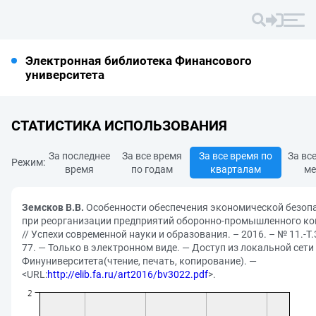
Электронная библиотека Финансового
университета
СТАТИСТИКА ИСПОЛЬЗОВАНИЯ
За последнее
За все время
За все время по
За вс
Режим:
время
по годам
кварталам
ме
Земсков В.В.
Особенности обеспечения экономической безоп
при реорганизации предприятий оборонно-промышленного к
// Успехи современной науки и образования. – 2016. – № 11.-Т.3
77. — Только в электронном виде. — Доступ из локальной сети
Финуниверситета(чтение, печать, копирование). —
<URL:
http://elib.fa.ru/art2016/bv3022.pdf
>.