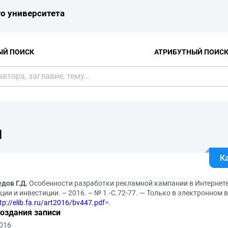
о университета
ЫЙ ПОИСК
АТРИБУТНЫЙ ПОИС
Я
К
дов Г.Д.
Особенности разработки рекламной кампании в Интернете /
ии и инвестиции. – 2016. – № 1.-С.72-77. — Только в электронном в
tp://elib.fa.ru/art2016/bv447.pdf
>.
создания записи
2016