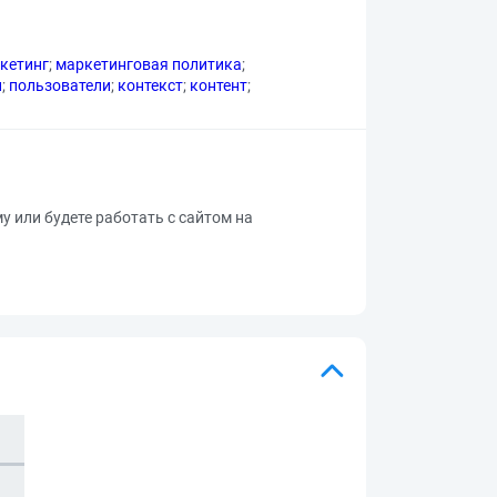
кетинг
;
маркетинговая политика
;
и
;
пользователи
;
контекст
;
контент
;
му или будете работать с сайтом на