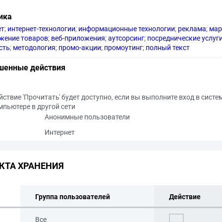
ика
ет
;
интернет-технологии
;
информационные технологии
;
реклама
;
мар
жение товаров
;
веб-приложения
;
аутсорсинг
;
посреднические услуг
сть
;
методология
;
промо-акции
;
промоутинг
;
полный текст
шенные действия
йствие 'Прочитать' будет доступно, если вы выполните вход в систе
мпьютере в другой сети
Анонимные пользователи
Интернет
КТА ХРАНЕНИЯ
Группа пользователей
Действие
Все