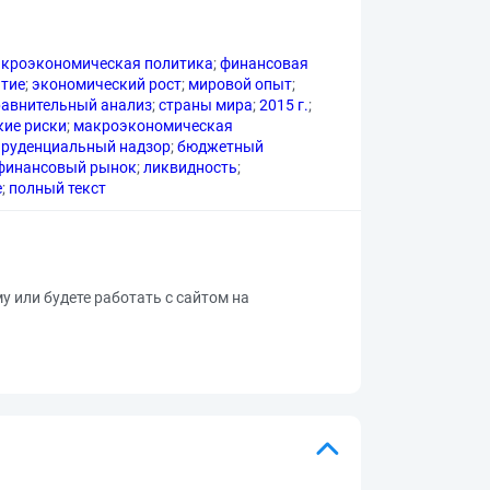
кроэкономическая политика
;
финансовая
итие
;
экономический рост
;
мировой опыт
;
равнительный анализ
;
страны мира
;
2015 г.
;
ие риски
;
макроэкономическая
пруденциальный надзор
;
бюджетный
финансовый рынок
;
ликвидность
;
е
;
полный текст
му или будете работать с сайтом на