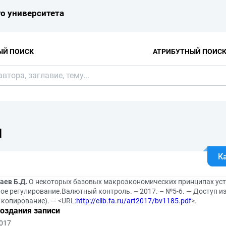
о университета
ЫЙ ПОИСК
АТРИБУТНЫЙ ПОИС
Я
К
аев Б.Д.
О некоторых базовых макроэкономических принципах усто
ое регулирование.Валютный контроль. – 2017. – №5-6. — Доступ из
 копирование). — <URL:
http://elib.fa.ru/art2017/bv1185.pdf
>.
создания записи
2017