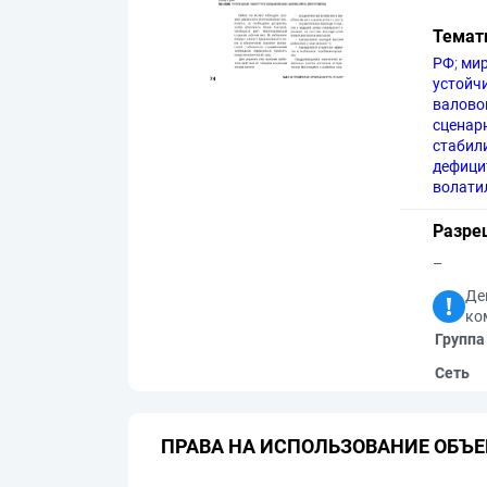
Темат
РФ
;
мир
устойч
валово
сценар
стабил
дефици
волати
Разре
–
Де
ко
Группа
Сеть
ПРАВА НА ИСПОЛЬЗОВАНИЕ ОБЪЕ