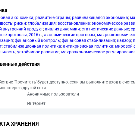
ика
овая экономика
;
развитые страны
;
развивающаяся экономика
;
ма
ивость
;
риски
;
глобализация
;
восстановление
;
экономическое разв
й внутренний продукт
;
анализ динамики
;
статистические данные
;
с
ные прогнозы
;
2016 г.
;
экономические прогнозы
;
макроэкономическ
изация
;
финансовый контроль
;
финансовая стабилизация
;
надзор
;
т
;
стабилизационная политика
;
антикризисная политика
;
мировой 
льность
;
устойчивое развитие
;
макроэкономическое регулировани
шенные действия
йствие 'Прочитать' будет доступно, если вы выполните вход в систе
мпьютере в другой сети
Анонимные пользователи
Интернет
КТА ХРАНЕНИЯ