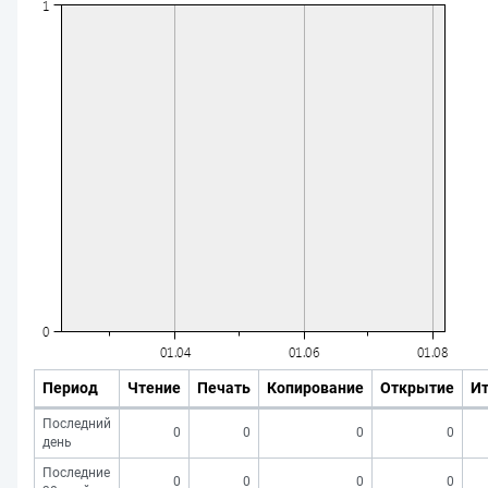
Период
Чтение
Печать
Копирование
Открытие
Ит
Последний
0
0
0
0
день
Последние
0
0
0
0