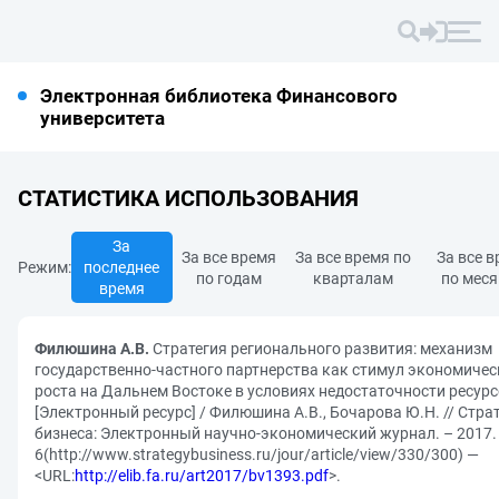
Электронная библиотека Финансового
университета
СТАТИСТИКА ИСПОЛЬЗОВАНИЯ
За
За все время
За все время по
За все 
Режим:
последнее
по годам
кварталам
по мес
время
Филюшина А.В.
Стратегия регионального развития: механизм
государственно-частного партнерства как стимул экономичес
роста на Дальнем Востоке в условиях недостаточности ресур
[Электронный ресурс] / Филюшина А.В., Бочарова Ю.Н. // Стра
бизнеса: Электронный научно-экономический журнал. – 2017.
6(http://www.strategybusiness.ru/jour/article/view/330/300) —
<URL:
http://elib.fa.ru/art2017/bv1393.pdf
>.