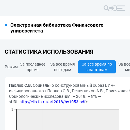
Электронная библиотека Финансового
университета
СТАТИСТИКА ИСПОЛЬЗОВАНИЯ
За последнее
За все время
За все время по
За вс
Режим:
время
по годам
кварталам
ме
Павлов С.В.
Социально конструированный образ ВИЧ-
инфицированного / Павлов С.В., Решетников А.В., Присяжная Н
Социологические исследования. – 2018. – №6 —
<URL:
http://elib.fa.ru/art2018/bv1053.pdf
>.