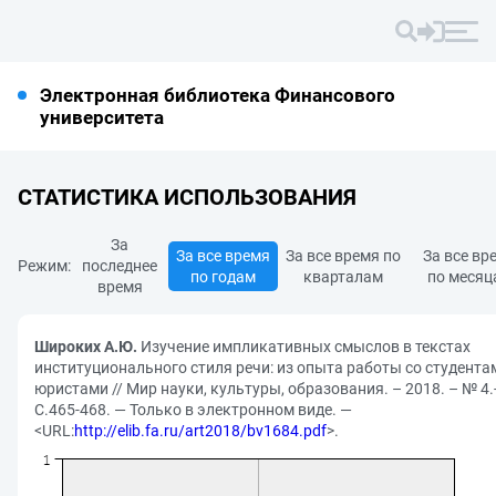
Электронная библиотека Финансового
университета
СТАТИСТИКА ИСПОЛЬЗОВАНИЯ
За
За все время
За все время по
За все вр
Режим:
последнее
по годам
кварталам
по месяц
время
Широких А.Ю.
Изучение импликативных смыслов в текстах
институционального стиля речи: из опыта работы со студента
юристами // Мир науки, культуры, образования. – 2018. – № 4.
С.465-468. — Только в электронном виде. —
<URL:
http://elib.fa.ru/art2018/bv1684.pdf
>.