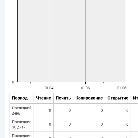
Период
Чтение
Печать
Копирование
Открытие
Ит
Последний
0
0
0
0
день
Последние
0
0
0
0
30 дней
Последние