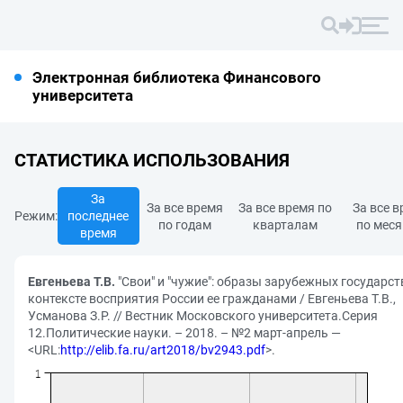
Электронная библиотека Финансового
университета
СТАТИСТИКА ИСПОЛЬЗОВАНИЯ
За
За все время
За все время по
За все 
Режим:
последнее
по годам
кварталам
по мес
время
Евгеньева Т.В.
"Свои" и "чужие": образы зарубежных государст
контексте восприятия России ее гражданами / Евгеньева Т.В.,
Усманова З.Р. // Вестник Московского университета.Серия
12.Политические науки. – 2018. – №2 март-апрель —
<URL:
http://elib.fa.ru/art2018/bv2943.pdf
>.