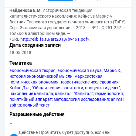
Найденова Е.М.
Историческая тенденция
капиталистического накопления: Кейнс vs Маркс //
Вестник Тверского государственного университета (ТвГУ);
Сер.: Экономика и управление. – 2018. – № 1.-С.251-257. —
Только в электронном виде. —
<URL:
http://elib.fa.ru/art2018/bv461.pdf
>.
Дата создания записи
18.05.2018
Тематика
экономическая теория
;
экономическая наука
;
Маркс К.
;
история экономической мысли
;
марксистская
политическая экономия
;
теоретические исследования
;
Кейнс Дж.
;
"Общая теория занятости, процента и денег"
;
накопление капитала
;
капитал
;
"Капитал"
;
терминология
;
понятийный аппарат
;
методология исследования
;
animal
spirits
;
полный текст
Разрешенные действия
–
Действие 'Прочитать' будет доступно, если вы