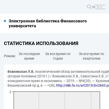
Электронная библиотека Финансового
университета
СТАТИСТИКА ИСПОЛЬЗОВАНИЯ
За последнее
За все время по
За все время по
Режим:
время
годам
кварталам
Вовкивская Л.В.
Аналитический обзор антимонопольной суде
(вторая половина 2019 г.) / Вовкивская Л.В., Савостина Е.В. /
конкурентное право и экономика. – 2019. – №4(20). — Хранение
Вешняковский пр-д, 4. — <URL:
http://elib.fa.ru/art2019/bv2843.p