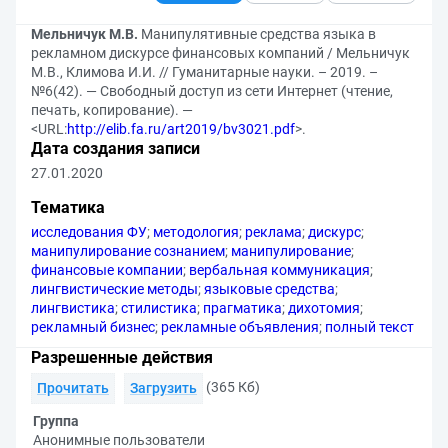
Мельничук М.В.
Манипулятивные средства языка в
рекламном дискурсе финансовых компаний / Мельничук
М.В., Климова И.И. // Гуманитарные науки. – 2019. –
№6(42). — Свободный доступ из сети Интернет (чтение,
печать, копирование). —
<URL:
http://elib.fa.ru/art2019/bv3021.pdf
>.
Дата создания записи
27.01.2020
Тематика
исследования ФУ
;
методология
;
реклама
;
дискурс
;
манипулирование сознанием
;
манипулирование
;
финансовые компании
;
вербальная коммуникация
;
лингвистические методы
;
языковые средства
;
лингвистика
;
стилистика
;
прагматика
;
дихотомия
;
рекламный бизнес
;
рекламные объявления
;
полный текст
Разрешенные действия
(365 Кб)
Прочитать
Загрузить
Группа
Анонимные пользователи