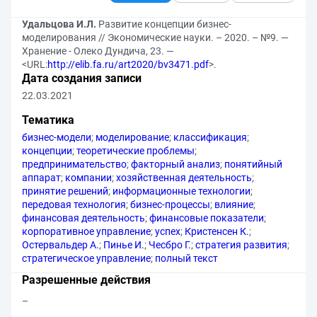
Удальцова И.Л.
Развитие концепции бизнес-
моделирования // Экономические науки. – 2020. – №9. —
Хранение - Олеко Дундича, 23. —
<URL:
http://elib.fa.ru/art2020/bv3471.pdf
>.
Дата создания записи
22.03.2021
Тематика
бизнес-модели
;
моделирование
;
классификация
;
концепции
;
теоретические проблемы
;
предпринимательство
;
факторный анализ
;
понятийный
аппарат
;
компании
;
хозяйственная деятельность
;
принятие решений
;
информационные технологии
;
передовая технология
;
бизнес-процессы
;
влияние
;
финансовая деятельность
;
финансовые показатели
;
корпоративное управление
;
успех
;
Кристенсен К.
;
Остервальдер А.
;
Пинье И.
;
Чесбро Г.
;
стратегия развития
;
стратегическое управление
;
полный текст
Разрешенные действия
–