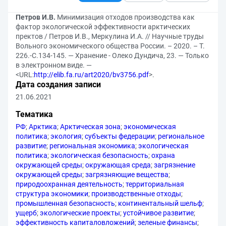
Петров И.В.
Минимизация отходов производства как
фактор экологической эффективности арктических
пректов / Петров И.В., Меркулина И.А. // Научные труды
Вольного экономического общества России. – 2020. – Т.
226.-С.134-145. — Хранение - Олеко Дундича, 23. — Только
в электронном виде. —
<URL:
http://elib.fa.ru/art2020/bv3756.pdf
>.
Дата создания записи
21.06.2021
Тематика
РФ
;
Арктика
;
Арктическая зона
;
экономическая
политика
;
экология
;
субъекты федерации
;
региональное
развитие
;
региональная экономика
;
экологическая
политика
;
экологическая безопасность
;
охрана
окружающей среды
;
окружающая среда
;
загрязнение
окружающей среды
;
загрязняющие вещества
;
природоохранная деятельность
;
территориальная
структура экономики
;
производственные отходы
;
промышленная безопасность
;
континентальный шельф
;
ущерб
;
экологические проекты
;
устойчивое развитие
;
эффективность капиталовложений
;
зеленые финансы
;