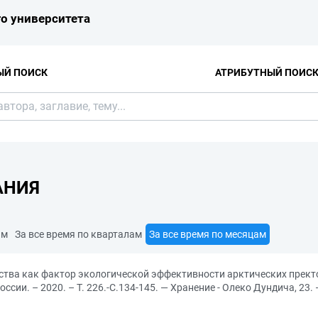
о университета
ЫЙ ПОИСК
АТРИБУТНЫЙ ПОИС
АНИЯ
ам
За все время по кварталам
За все время по месяцам
ва как фактор экологической эффективности арктических пректов 
ии. – 2020. – Т. 226.-С.134-145. — Хранение - Олеко Дундича, 23.