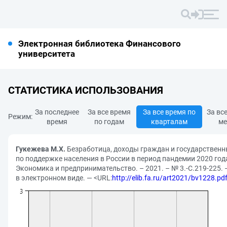
Электронная библиотека Финансового
университета
СТАТИСТИКА ИСПОЛЬЗОВАНИЯ
За последнее
За все время
За все время по
За вс
Режим:
время
по годам
кварталам
ме
Гукежева М.Х.
Безработица, доходы граждан и государствен
по поддержке населения в России в период пандемии 2020 года
Экономика и предпринимательство. – 2021. – № 3.-С.219-225. 
в электронном виде. — <URL:
http://elib.fa.ru/art2021/bv1228.pd