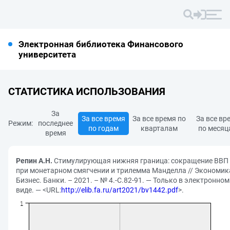
Электронная библиотека Финансового
университета
СТАТИСТИКА ИСПОЛЬЗОВАНИЯ
За
За все время
За все время по
За все вр
Режим:
последнее
по годам
кварталам
по месяц
время
Репин А.Н.
Стимулирующая нижняя граница: сокращение ВВП
при монетарном смягчении и трилемма Манделла // Экономик
Бизнес. Банки. – 2021. – № 4.-С.82-91. — Только в электронном
виде. — <URL:
http://elib.fa.ru/art2021/bv1442.pdf
>.