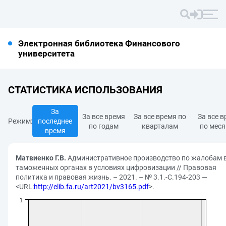
Электронная библиотека Финансового
университета
СТАТИСТИКА ИСПОЛЬЗОВАНИЯ
За
За все время
За все время по
За все 
Режим:
последнее
по годам
кварталам
по мес
время
Матвиенко Г.В.
Административное производство по жалобам 
таможенных органах в условиях цифровизации // Правовая
политика и правовая жизнь. – 2021. – № 3.1.-С.194-203 —
<URL:
http://elib.fa.ru/art2021/bv3165.pdf
>.