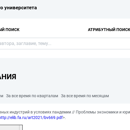
о университета
ЫЙ ПОИСК
АТРИБУТНЫЙ ПОИС
АНИЯ
ам
За все время по кварталам
За все время по месяцам
ных индустрий в условиях пандемии // Проблемы экономики и юрид
http://elib.fa.ru/art2021/bv669.pdf
>.