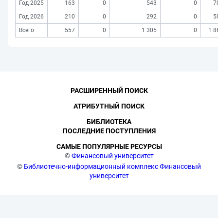
Год 2025
163
0
543
0
7
Год 2026
210
0
292
0
5
Всего
557
0
1 305
0
1 8
РАСШИРЕННЫЙ ПОИСК
АТРИБУТНЫЙ ПОИСК
БИБЛИОТЕКА
ПОСЛЕДНИЕ ПОСТУПЛЕНИЯ
САМЫЕ ПОПУЛЯРНЫЕ РЕСУРСЫ
©
Финансовый университет
©
Библиотечно-информационный комплекс Финансовый
университет