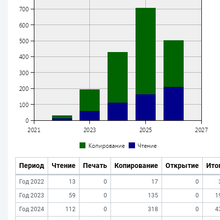
Период
Чтение
Печать
Копирование
Открытие
Ито
Год 2022
13
0
17
0
Год 2023
59
0
135
0
1
Год 2024
112
0
318
0
4