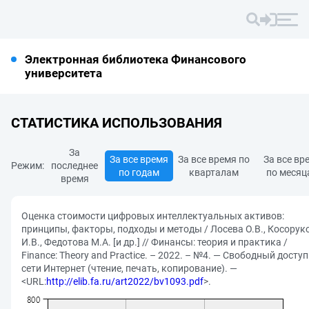
Электронная библиотека Финансового
университета
СТАТИСТИКА ИСПОЛЬЗОВАНИЯ
За
За все время
За все время по
За все вр
Режим:
последнее
по годам
кварталам
по месяц
время
Оценка стоимости цифровых интеллектуальных активов:
принципы, факторы, подходы и методы / Лосева О.В., Косорук
И.В., Федотова М.А. [и др.] // Финансы: теория и практика /
Finance: Theory and Practice. – 2022. – №4. — Свободный доступ
сети Интернет (чтение, печать, копирование). —
<URL:
http://elib.fa.ru/art2022/bv1093.pdf
>.