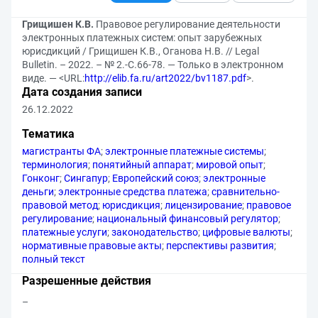
Грищишен К.В.
Правовое регулирование деятельности
электронных платежных систем: опыт зарубежных
юрисдикций / Грищишен К.В., Оганова Н.В. // Legal
Bulletin. – 2022. – № 2.-С.66-78. — Только в электронном
виде. — <URL:
http://elib.fa.ru/art2022/bv1187.pdf
>.
Дата создания записи
26.12.2022
Тематика
магистранты ФА
;
электронные платежные системы
;
терминология
;
понятийный аппарат
;
мировой опыт
;
Гонконг
;
Сингапур
;
Европейский союз
;
электронные
деньги
;
электронные средства платежа
;
сравнительно-
правовой метод
;
юрисдикция
;
лицензирование
;
правовое
регулирование
;
национальный финансовый регулятор
;
платежные услуги
;
законодательство
;
цифровые валюты
;
нормативные правовые акты
;
перспективы развития
;
полный текст
Разрешенные действия
–