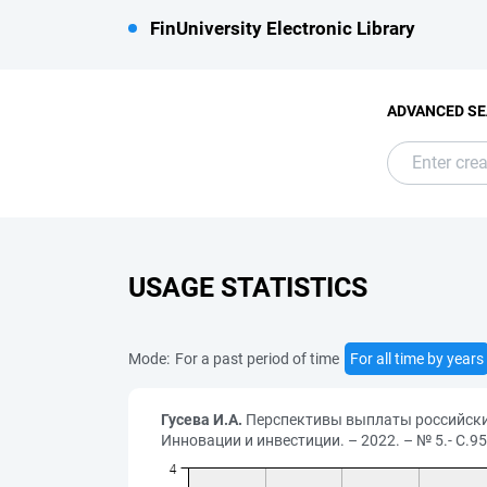
FinUniversity Electronic Library
ADVANCED S
USAGE STATISTICS
Mode:
For a past period of time
For all time by years
Гусева И.А.
Перспективы выплаты российским
Инновации и инвестиции. – 2022. – № 5.- С.9