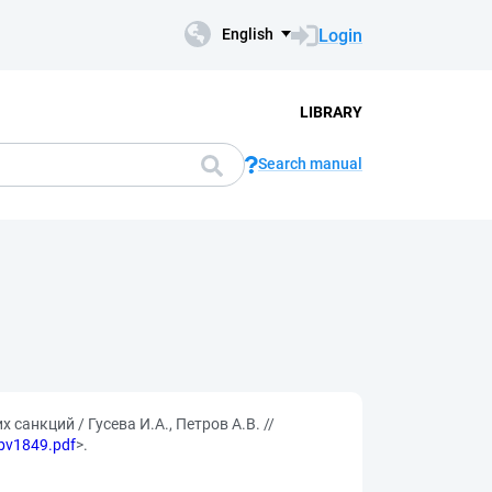
Login
English
LIBRARY
Search manual
нкций / Гусева И.А., Петров А.В. //
/bv1849.pdf
>.