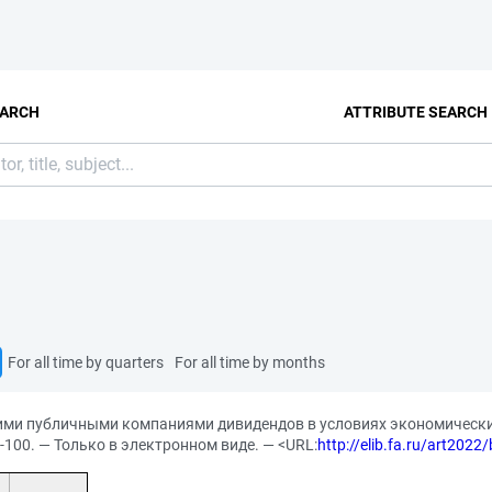
EARCH
ATTRIBUTE SEARCH
For all time by quarters
For all time by months
и публичными компаниями дивидендов в условиях экономических са
5-100. — Только в электронном виде. — <URL:
http://elib.fa.ru/art2022