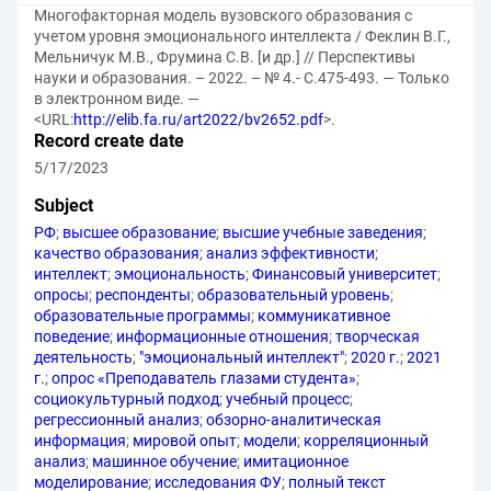
Многофакторная модель вузовского образования с
учетом уровня эмоционального интеллекта / Феклин В.Г.,
Мельничук М.В., Фрумина С.В. [и др.] // Перспективы
науки и образования. – 2022. – № 4.- С.475-493. — Только
в электронном виде. —
<URL:
http://elib.fa.ru/art2022/bv2652.pdf
>.
Record create date
5/17/2023
Subject
РФ
;
высшее образование
;
высшие учебные заведения
;
качество образования
;
анализ эффективности
;
интеллект
;
эмоциональность
;
Финансовый университет
;
опросы
;
респонденты
;
образовательный уровень
;
образовательные программы
;
коммуникативное
поведение
;
информационные отношения
;
творческая
деятельность
;
"эмоциональный интеллект"
;
2020 г.
;
2021
г.
;
опрос «Преподаватель глазами студента»
;
социокультурный подход
;
учебный процесс
;
регрессионный анализ
;
обзорно-аналитическая
информация
;
мировой опыт
;
модели
;
корреляционный
анализ
;
машинное обучение
;
имитационное
моделирование
;
исследования ФУ
;
полный текст