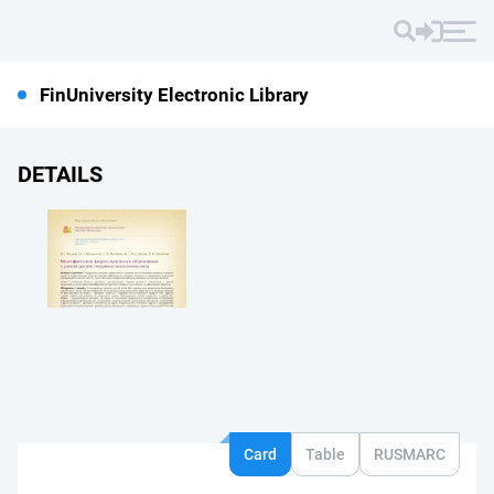
FinUniversity Electronic Library
DETAILS
Card
Table
RUSMARC