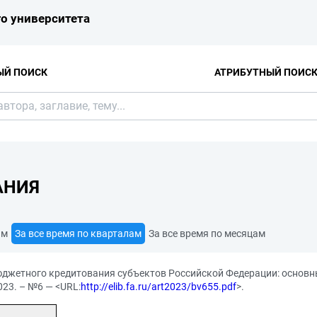
о университета
ЫЙ ПОИСК
АТРИБУТНЫЙ ПОИС
АНИЯ
ам
За все время по кварталам
За все время по месяцам
джетного кредитования субъектов Российской Федерации: основны
023. – №6 — <URL:
http://elib.fa.ru/art2023/bv655.pdf
>.