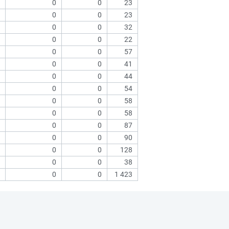
0
0
23
0
0
23
0
0
32
0
0
22
0
0
57
0
0
41
0
0
44
0
0
54
0
0
58
0
0
58
0
0
87
0
0
90
0
0
128
0
0
38
0
0
1 423