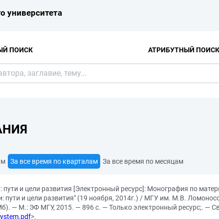
о университета
ЫЙ ПОИСК
АТРИБУТНЫЙ ПОИС
АНИЯ
ам
За все время по кварталам
За все время по месяцам
 пути и цели развития [Электронный ресурс]: Монография по мат
пути и цели развития" (19 ноября, 2014г.) / МГУ им. М.В. Ломоносов
). — М.: ЭФ МГУ, 2015. — 896 с. — Только электронный ресурс;. — С
system.pdf
>.