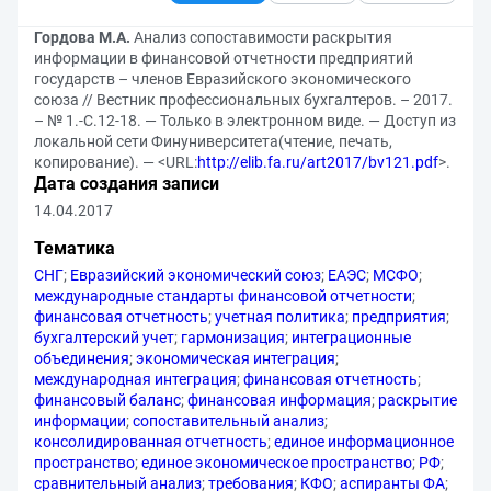
Гордова М.А.
Анализ сопоставимости раскрытия
информации в финансовой отчетности предприятий
государств – членов Евразийского экономического
союза // Вестник профессиональных бухгалтеров. – 2017.
– № 1.-С.12-18. — Только в электронном виде. — Доступ из
локальной сети Финуниверситета(чтение, печать,
копирование). — <URL:
http://elib.fa.ru/art2017/bv121.pdf
>.
Дата создания записи
14.04.2017
Тематика
СНГ
;
Евразийский экономический союз
;
ЕАЭС
;
МСФО
;
международные стандарты финансовой отчетности
;
финансовая отчетность
;
учетная политика
;
предприятия
;
бухгалтерский учет
;
гармонизация
;
интеграционные
объединения
;
экономическая интеграция
;
международная интеграция
;
финансовая отчетность
;
финансовый баланс
;
финансовая информация
;
раскрытие
информации
;
сопоставительный анализ
;
консолидированная отчетность
;
единое информационное
пространство
;
единое экономическое пространство
;
РФ
;
сравнительный анализ
;
требования
;
КФО
;
аспиранты ФА
;