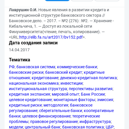
Лаврушин О.И.
Новые явления в развитии кредита и
институционной структуре банковского сектора //
Банковское дело. – 2017. – №2 (276) : №2. — Хранение -
Кибальчича, 1. — Доступ из локальной сети
Финуниверситета(чтение, печать, копирование). —
<URL:
http://elib.fa.ru/art2017/bv152.pdf
>.
Дата создания записи
14.04.2017
Тематика
РФ
;
банковская система
;
коммерческие банки
;
банковские риски
;
банковский кредит
;
кредитные
отношения
;
кредитование
;
денежно-кредитная политика
;
национальная экономика
;
инвестиции
;
институциональная структура
;
перспективы развития
;
кредитная экспансия
;
мировой опыт
;
Банк России
;
целевое кредитование
;
монетарные факторы
;
эмиссия
;
кредитные риски
;
методология
;
банковское
регулирование
;
сберегательные банки
;
кооперативные
банки
;
целевое финансирование
;
теоретические
проблемы
;
правовое регулирование
;
инфраструктура
;
модели
;
центральный банк
;
банковская политика
;
ЦБР
;