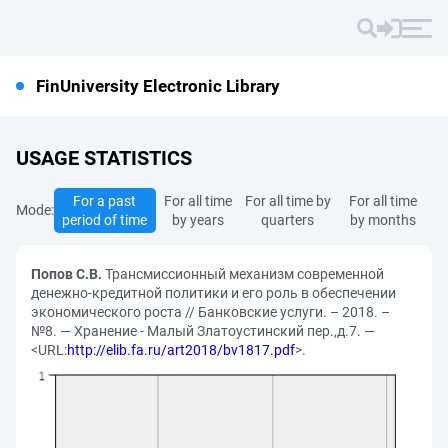
FinUniversity Electronic Library
USAGE STATISTICS
For a past
For all time
For all time by
For all time
Mode:
period of time
by years
quarters
by months
Попов С.В.
Трансмиссионный механизм современной
денежно-кредитной политики и его роль в обеспечении
экономического роста // Банковские услуги. – 2018. –
№8. — Хранение - Малый Златоустинский пер.,д.7. —
<URL:
http://elib.fa.ru/art2018/bv1817.pdf
>.