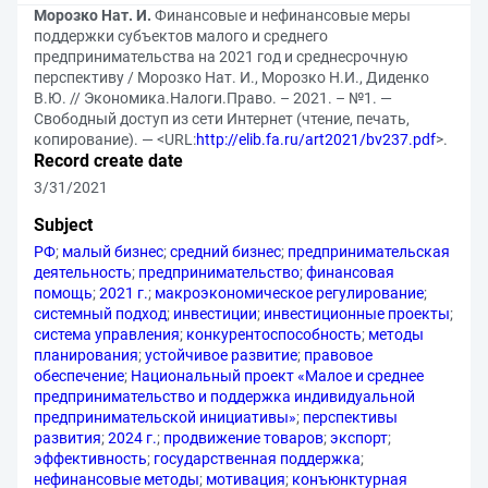
Морозко Нат. И.
Финансовые и нефинансовые меры
поддержки субъектов малого и среднего
предпринимательства на 2021 год и среднесрочную
перспективу / Морозко Нат. И., Морозко Н.И., Диденко
В.Ю. // Экономика.Налоги.Право. – 2021. – №1. —
Свободный доступ из сети Интернет (чтение, печать,
копирование). — <URL:
http://elib.fa.ru/art2021/bv237.pdf
>.
Record create date
3/31/2021
Subject
РФ
;
малый бизнес
;
средний бизнес
;
предпринимательская
деятельность
;
предпринимательство
;
финансовая
помощь
;
2021 г.
;
макроэкономическое регулирование
;
системный подход
;
инвестиции
;
инвестиционные проекты
;
система управления
;
конкурентоспособность
;
методы
планирования
;
устойчивое развитие
;
правовое
обеспечение
;
Национальный проект «Малое и среднее
предпринимательство и поддержка индивидуальной
предпринимательской инициативы»
;
перспективы
развития
;
2024 г.
;
продвижение товаров
;
экспорт
;
эффективность
;
государственная поддержка
;
нефинансовые методы
;
мотивация
;
конъюнктурная