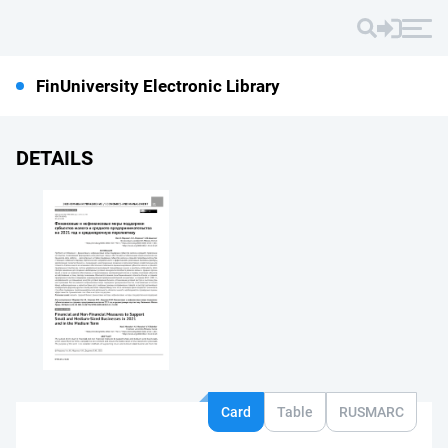
FinUniversity Electronic Library
DETAILS
Card
Table
RUSMARC