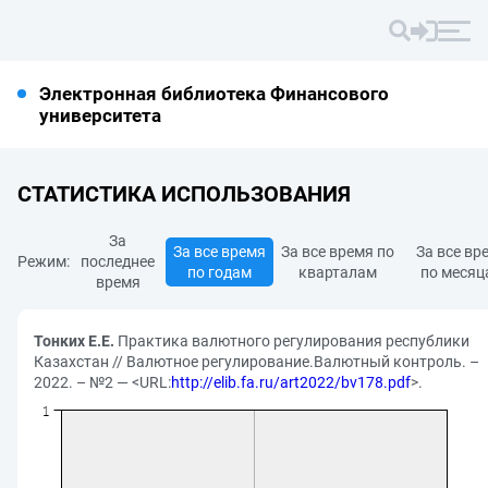
Электронная библиотека Финансового
университета
СТАТИСТИКА ИСПОЛЬЗОВАНИЯ
За
За все время
За все время по
За все вр
Режим:
последнее
по годам
кварталам
по месяц
время
Тонких Е.Е.
Практика валютного регулирования республики
Казахстан // Валютное регулирование.Валютный контроль. –
2022. – №2 — <URL:
http://elib.fa.ru/art2022/bv178.pdf
>.