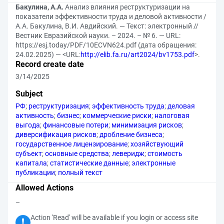
Бакулина, А.А.
Анализ влияния реструктуризации на
показатели эффективности труда и деловой активности /
А.А. Бакулина, В.И. Авдийский. — Текст: электронный //
Вестник Евразийской науки. – 2024. – № 6. — URL:
https://esj.today/PDF/10ECVN624.pdf (дата обращения:
24.02.2025) — <URL:
http://elib.fa.ru/art2024/bv1753.pdf
>.
Record create date
3/14/2025
Subject
РФ
;
реструктуризация
;
эффективность труда
;
деловая
активность
;
бизнес
;
коммерческие риски
;
налоговая
выгода
;
финансовые потери
;
минимизация рисков
;
диверсификация рисков
;
дробление бизнеса
;
государственное лицензирование
;
хозяйствующий
субъект
;
основные средства
;
леверидж
;
стоимость
капитала
;
статистические данные
;
электронные
публикации
;
полный текст
Allowed Actions
–
Action 'Read' will be available if you login or access site