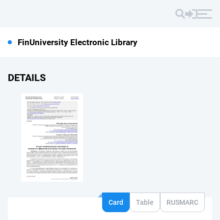
FinUniversity Electronic Library
DETAILS
Card
Table
RUSMARC