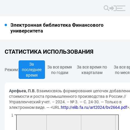
Электронная библиотека Финансового
университета
СТАТИСТИКА ИСПОЛЬЗОВАНИЯ
За
За все время
За все время по
За все 
Режим:
последнее
по годам
кварталам
по мес
время
Арефьев, П.В.
Взаимосвязь формирования цепочек добавлен
стоимости и роста промышленного производства в России //
Управленческий учет. – 2024. – № 3. — С. 24-30. — Только в
электронном виде. — <URL:
http://elib.fa.ru/art2024/bv2664.pdf
>