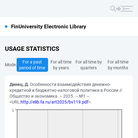
FinUniversity Electronic Library
USAGE STATISTICS
For a past
For all time
For all time by
For all time
Mode:
period of time
by years
quarters
by months
Динец, Д.
Особенности взаимодействия денежно-
кредитной и бюджетно-налоговой политики в России //
Общество и экономика. – 2025. – №1 —
<URL:
http://elib.fa.ru/art2025/bv119.pdf
>.