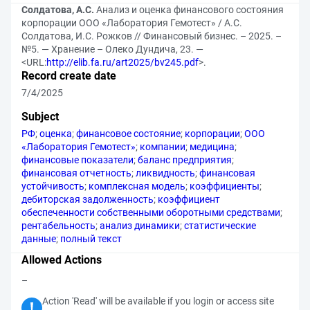
Солдатова, А.С.
Анализ и оценка финансового состояния
корпорации ООО «Лаборатория Гемотест» / А.С.
Солдатова, И.С. Рожков // Финансовый бизнес. – 2025. –
№5. — Хранение – Олеко Дундича, 23. —
<URL:
http://elib.fa.ru/art2025/bv245.pdf
>.
Record create date
7/4/2025
Subject
РФ
;
оценка
;
финансовое состояние
;
корпорации
;
ООО
«Лаборатория Гемотест»
;
компании
;
медицина
;
финансовые показатели
;
баланс предприятия
;
финансовая отчетность
;
ликвидность
;
финансовая
устойчивость
;
комплексная модель
;
коэффициенты
;
дебиторская задолженность
;
коэффициент
обеспеченности собственными оборотными средствами
;
рентабельность
;
анализ динамики
;
статистические
данные
;
полный текст
Allowed Actions
–
Action 'Read' will be available if you login or access site