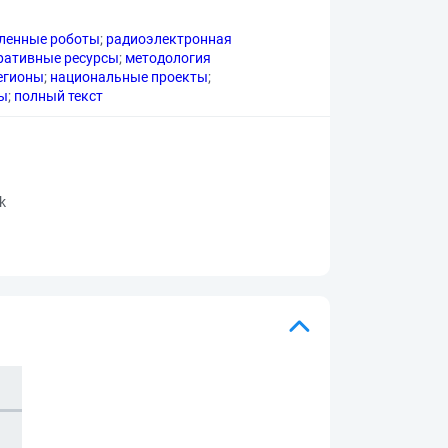
ленные роботы
;
радиоэлектронная
ративные ресурсы
;
методология
егионы
;
национальные проекты
;
вы
;
полный текст
rk