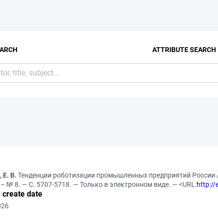
EARCH
ATTRIBUTE SEARCH
 Е. В.
Тенденции роботизации промышленных предприятий России /
 – № 8. — С. 5707-5718. — Только в электронном виде. — <URL:
http:/
 create date
026