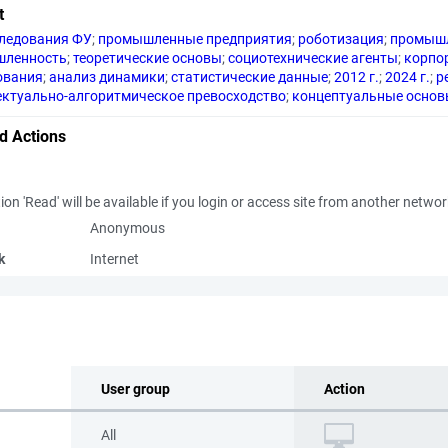
t
ледования ФУ
;
промышленные предприятия
;
роботизация
;
промыш
шленность
;
теоретические основы
;
социотехнические агенты
;
корпо
ования
;
анализ динамики
;
статистические данные
;
2012 г.
;
2024 г.
;
р
ектуально-алгоритмическое превосходство
;
концептуальные осно
d Actions
ion 'Read' will be available if you login or access site from another netwo
Anonymous
k
Internet
User group
Action
All