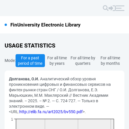
FinUniversity Electronic Library
USAGE STATISTICS
For a past
For all time
For all time by
For all time
Mode:
period of time
by years
quarters
by months
Долганова, О.И.
Аналитический обзор уровня
проникновения цифровых и финансовых сервисов на
финтех-рынки стран СНГ / О.И. Долганова, Е.Э.
Марьюшкин, М.М. Маклярский // Вестник Академии
знаний. – 2025. – № 2. — С. 724-727. — Только в
электронном виде. —
<URL:
http://elib.fa.ru/art2025/bv550.pdf
>.