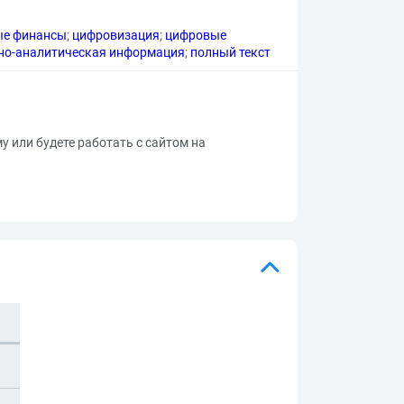
ые финансы
;
цифровизация
;
цифровые
но-аналитическая информация
;
полный текст
му или будете работать с сайтом на