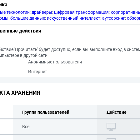
ика
ые технологии
;
драйверы
;
цифровая трансформация
;
корпоративн
ормы
;
большие данные
;
искусственный интеллект
;
аутсорсинг
;
обзор
шенные действия
йствие 'Прочитать' будет доступно, если вы выполните вход в систе
мпьютере в другой сети
Анонимные пользователи
Интернет
КТА ХРАНЕНИЯ
Группа пользователей
Действие
Все