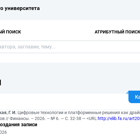
о университета
ЫЙ ПОИСК
АТРИБУТНЫЙ ПОИС
Я
К
ая, Г. И.
Цифровые технологии и платформенные решения как дра
в // Финансы. – 2026. – № 6. — С. 32-38 — <URL:
http://elib.fa.ru/art
создания записи
2026