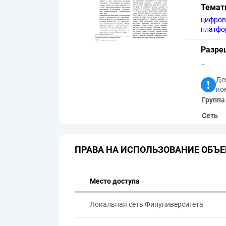
Темат
цифров
платф
Разре
–
Де
ко
Группа
Сеть
ПРАВА НА ИСПОЛЬЗОВАНИЕ ОБЪЕ
Место доступа
Локальная сеть Финуниверситета