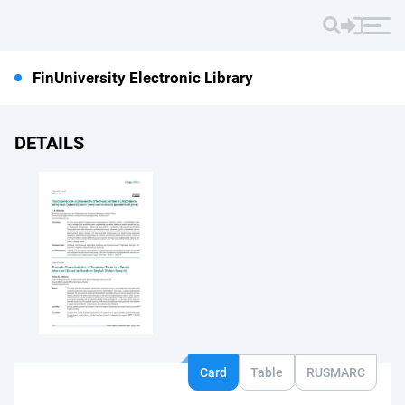
FinUniversity Electronic Library
DETAILS
Card
Table
RUSMARC