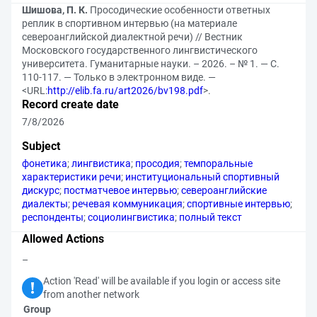
Шишова, П. К.
Просодические особенности ответных
реплик в спортивном интервью (на материале
североанглийской диалектной речи) // Вестник
Московского государственного лингвистического
университета. Гуманитарные науки. – 2026. – № 1. — С.
110-117. — Только в электронном виде. —
<URL:
http://elib.fa.ru/art2026/bv198.pdf
>.
Record create date
7/8/2026
Subject
фонетика
;
лингвистика
;
просодия
;
темпоральные
характеристики речи
;
институциональный спортивный
дискурс
;
постматчевое интервью
;
североанглийские
диалекты
;
речевая коммуникация
;
спортивные интервью
;
респонденты
;
социолингвистика
;
полный текст
Allowed Actions
–
Action 'Read' will be available if you login or access site
from another network
Group