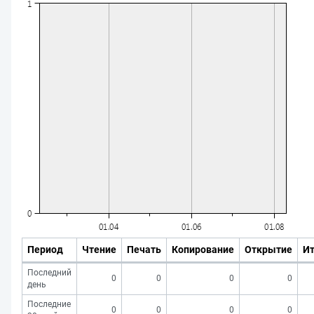
Период
Чтение
Печать
Копирование
Открытие
Ит
Последний
0
0
0
0
день
Последние
0
0
0
0