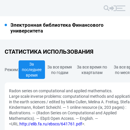
Электронная библиотека Финансового
университета
СТАТИСТИКА ИСПОЛЬЗОВАНИЯ
За
За все время
За все время по
За все 
Режим:
последнее
по годам
кварталам
по мес
время
Radon series on computational and applied mathematics.
Large scale inverse problems: computational methods and applicat
in the earth sciences / edited by Mike Cullen, Melina A. Freitag, Stef
Kindermann, Robert Scheichl. — 1 online resource (ix, 203 pages) :
illustrations. — (Radon Series on Computational and Applied
Mathematics). — EbpS Open Access. — English. —
<URL:
http://elib.fa.ru/ebsco/641761.pdf
>.