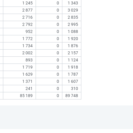
1 245
0
1 343
2 877
0
3 029
2 716
0
2 835
2 792
0
2 995
952
0
1 088
1 772
0
1 920
1 734
0
1 876
2 002
0
2 157
893
0
1 124
1 719
0
1 918
1 629
0
1 787
1 371
0
1 607
241
0
310
85 189
0
89 748