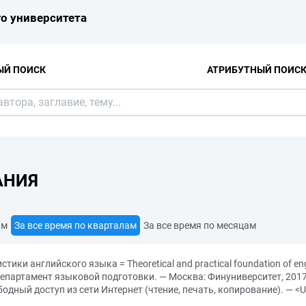
о университета
ЫЙ ПОИСК
АТРИБУТНЫЙ ПОИС
АНИЯ
ам
За все время по кварталам
За все время по месяцам
ки английского языка = Theoretical and practical foundation of engli
епартамент языковой подготовки. — Москва: Финуниверситет, 2017.
одный доступ из сети Интернет (чтение, печать, копирование). — <U