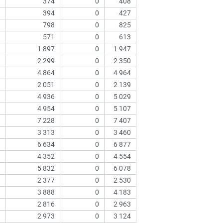
374
0
408
394
0
427
798
0
825
571
0
613
1 897
0
1 947
2 299
0
2 350
4 864
0
4 964
2 051
0
2 139
4 936
0
5 029
4 954
0
5 107
7 228
0
7 407
3 313
0
3 460
6 634
0
6 877
4 352
0
4 554
5 832
0
6 078
2 377
0
2 530
3 888
0
4 183
2 816
0
2 963
2 973
0
3 124