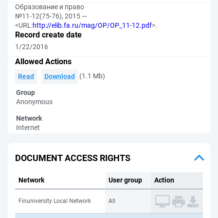
Образование и право
№11-12(75-76), 2015 —
<URL:
http://elib.fa.ru/mag/OP/OP_11-12.pdf
>.
Record create date
1/22/2016
Allowed Actions
(1.1 Mb)
Read
Download
Group
Anonymous
Network
Internet
DOCUMENT ACCESS RIGHTS
Network
User group
Action
Finuniversity Local Network
All