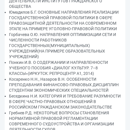
ДЕЯТЕЛЬНОСТИ ИНСТИТУТОВ ГРАЖДАНСКОГО
ОБЩЕСТВА
Юмадилов Б.Г. ОСНОВНЫЕ НАПРАВЛЕНИЯ РЕАЛИЗАЦИИ
ГОСУДАРСТВЕННОЙ ПРАВОВОЙ ПОЛИТИКИ В СФЕРЕ
ПРАВОЗАЩИТНОЙ ДЕЯТЕЛЬНОСТИ НА СОВРЕМЕННОМ
ЭТАПЕ НА ПРИМЕРЕ УГОЛОВНО-ПРАВОВОЙ ПОЛИТИКИ
Горбачева О.Ю. НАПРАВЛЕНИЯ ОПТИМИЗАЦИИ СЕТИ И
ЧИСЛЕННОСТИ РАБОТНИКОВ
ГОСУДАРСТВЕННЫХ(МУНИЦИПАЛЬНЫХ)
УЧРЕЖДЕНИЙ(НА ПРИМЕРЕ ОБРАЗОВАТЕЛЬНЫХ
УЧРЕЖДЕНИЙ)
Понкин И.В. О СОДЕРЖАНИИ И НАПРАВЛЕННОСТИ
УЧЕБНОГО ПОСОБИЯ «ДИАЛОГ КУЛЬТУР. 7–8
КЛАССЫ»(ИРКУТСК: РЕПРОЦЕНТР А1, 2014)
Косаренко Н.Н., Назаров В.Н. ОСОБЕННОСТИ
ПРЕПОДАВАНИЯ ФИНАНСОВО-ПРАВОВЫХ ДИСЦИПЛИН
СТУДЕНТАМ ЭКОНОМИЧЕСКИХ СПЕЦИАЛЬНОСТЕЙ
Беседкина Н.И. КАТЕГОРИЯ И ТРЕБОВАНИЕ РАЗУМНОСТИ
В СФЕРЕ ЧАСТНО-ПРАВОВЫХ ОТНОШЕНИЙ В
РОССИЙСКОМ ГРАЖДАНСКОМ ЗАКОНОДАТЕЛЬСТВЕ
Гребнев Р.Д. НЕКОТОРЫЕ ВОПРОСЫ СТАНОВЛЕНИЯ
НОРМАТИВНОЙ ПРАВОВОЙ РЕГЛАМЕНТАЦИИ
СОВРЕМЕННОГО СУДОУСТРОЙСТВА И ОРГАНИЗАЦИИ
ДЕЯТЕЛЬНОСТИ СУДОВ