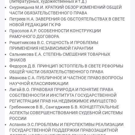
(литературных, художественных и т.д.)
Снурницына М.И. КРАТКИЙ ОБЗОР ИЗМЕНЕНИЙ ОБЩЕЙ
ЧАСТИ ОБЯЗАТЕЛЬСТВЕННОГО ПРАВА
Петреев Н.А. ЗАВЕРЕНИЯ ОБ ОБСТОЯТЕЛЬСТВАХ В СВЕТЕ
НОВОЙ РЕДАКЦИИ ГК РФ
Прасолов А.Р. ОСОБЕННОСТИ КОНСТРУКЦИИ
РАМОЧНОГО ДОГОВОРА
Решетникова В.С. СУЩНОСТЬ И ПРОБЛЕМЫ
ПРИМЕНЕНИЯ НЕЗАВИСИМОЙ ГАРАНТИИ
Сальникова Е.А. СТЕПЕНЬ СМЕШЕНИЯ ТОВАРНЫХ
ЗНАКОВ
Федоров Д.В. ПРИНЦИП ЭСТОППЕЛЬ В СВЕТЕ РЕФОРМЫ
ОБЩЕЙ ЧАСТИ ОБЯЗАТЕЛЬСТВЕННОГО ПРАВА
Иванова С.А. ПУБЛИЧНОЕ И ЧАСТНОЕ ПРАВО:ВОПРОСЫ
НАУЧНОЙ КЛАССИФИКАЦИИ
Лигай В.О. ПРАВОВАЯ ПРИРОДА И ПОНЯТИЕ ПРАВА
СОБСТВЕННОСТИ И ИНСТИТУТА ГОСУДАРСТВЕННОЙ
РЕГИСТРАЦИИ ПРАВ НА НЕДВИЖИМОЕ ИМУЩЕСТВО
Гребенников В.В., Сангаджиев Б.В. КОНЦЕПТУАЛЬНЫЕ
АСПЕКТЫ СОВЕРШЕНСТВОВАНИЯ СУДЕБНОЙ СИСТЕМЫ
РОССИИ
Асланян Э.С.ПРОБЛЕМЫ И ПЕРСПЕКТИВЫ РЕАЛИЗАЦИИ
ГОСУДАРСТВЕННОЙ ПОДДЕРЖКИ ПРАВОЗАЩИТНОЙ