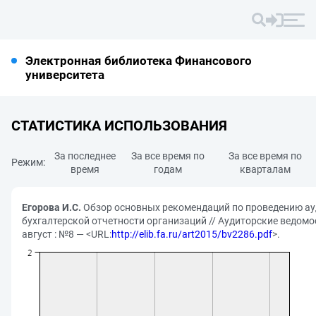
Электронная библиотека Финансового
университета
СТАТИСТИКА ИСПОЛЬЗОВАНИЯ
За последнее
За все время по
За все время по
Режим:
время
годам
кварталам
Егорова И.С.
Обзор основных рекомендаций по проведению ау
бухгалтерской отчетности организаций // Аудиторские ведомос
август : №8 — <URL:
http://elib.fa.ru/art2015/bv2286.pdf
>.