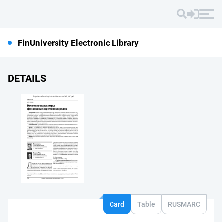
FinUniversity Electronic Library
DETAILS
Card
Table
RUSMARC