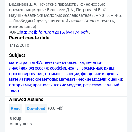
Веденеев Д.А.
Нечеткие параметры финансовых
временных рядов / Веденеев Д.А., Петрова М.В. //
Научные записки молодых исследователей. – 2015. – №5.
— Свободный доступ из сети Интернет (чтение, печать,
копирование). —
<URL:
http://elib.fa.ru/art2015/bv4174.pdf
>.
Record create date
1/12/2016
Subject
магистранты ФА
;
нечеткие множества
;
нечеткая
линейная регрессия
;
коэффициенты
;
временные ряды
;
прогнозирование
;
стоимость
;
акции
;
фондовые индексы
;
математические методы
;
математические модели
;
оценки
;
алгоритмы
;
прогностические модели
;
регрессия
;
полный
текст
Allowed Actions
(0.8 Mb)
Read
Download
Group
Anonymous