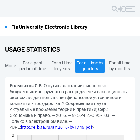
FinUniversity Electronic Library
USAGE STATISTICS
For a past
For all time
For all time by
For all time
Mode:
period of time
by years
quarters
by months
Большаков С.В.
О путях адаптации финансово-
бюджетных инструментов распределения в санкционной
экономике для повышения финансовой устойчивости
компаний и государства // Современная наука.
Актуальные проблемы теории и практики; Сер.:
Экономика и право. – 2016. – № 5.-Ч.2.-С.95-103. —
Только в электронном виде. —
<URL:
http://elib.fa.ru/art2016/bv1746.pdf
>.