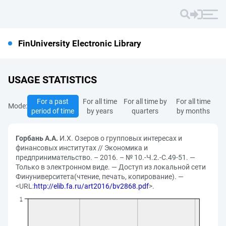
FinUniversity Electronic Library
USAGE STATISTICS
For a past
For all time
For all time by
For all time
Mode:
period of time
by years
quarters
by months
Горбань А.А.
И.Х. Озеров о групповых интересах и
финансовых институтах // Экономика и
предпринимательство. – 2016. – № 10.-Ч.2.-С.49-51. —
Только в электронном виде. — Доступ из локальной сети
Финуниверситета(чтение, печать, копирование). —
<URL:
http://elib.fa.ru/art2016/bv2868.pdf
>.