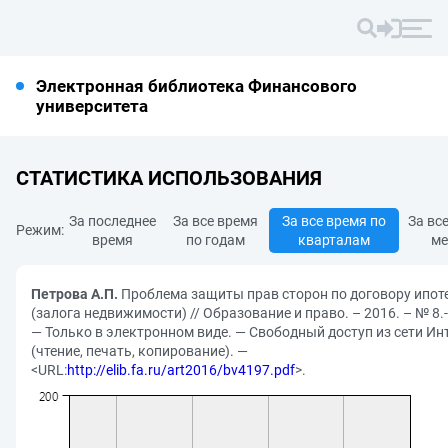
Электронная библиотека Финансового
университета
СТАТИСТИКА ИСПОЛЬЗОВАНИЯ
За последнее
За все время
За все время по
За вс
Режим:
время
по годам
кварталам
ме
Петрова А.П.
Проблема защиты прав сторон по договору ипот
(залога недвижимости) // Образование и право. – 2016. – № 8.-
— Только в электронном виде. — Свободный доступ из сети Ин
(чтение, печать, копирование). —
<URL:
http://elib.fa.ru/art2016/bv4197.pdf
>.